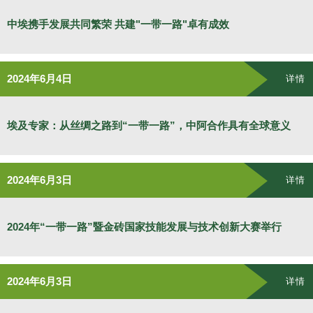
中埃携手发展共同繁荣 共建"一带一路"卓有成效
2024年6月4日
详情
埃及专家：从丝绸之路到“一带一路”，中阿合作具有全球意义
2024年6月3日
详情
2024年“一带一路”暨金砖国家技能发展与技术创新大赛举行
2024年6月3日
详情