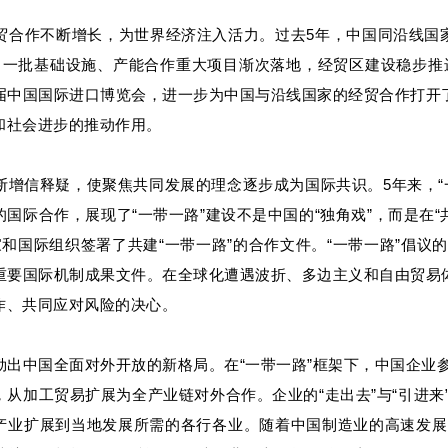
作不断增长，为世界经济注入活力。过去5年，中国同沿线国家
，一批基础设施、产能合作重大项目渐次落地，经贸区建设稳步推进，
届中国国际进口博览会，进一步为中国与沿线国家的经贸合作打开了
和社会进步的推动作用。
信释疑，使聚焦共同发展的理念逐步成为国际共识。5年来，“一
国际合作，展现了“一带一路”建设不是中国的“独角戏”，而是在“
国家和国际组织签署了共建“一带一路”的合作文件。“一带一路”倡
重要国际机制成果文件。在全球化遭遇波折、多边主义和自由贸易体
作、共同应对风险的决心。
中国全面对外开放的新格局。在“一带一路”框架下，中国企业参
，从加工贸易扩展为全产业链对外合作。企业的“走出去”与“引进
产业扩展到当地发展所需的各行各业。随着中国制造业的高速发展