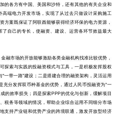
参加的各方有中国、美国和沙特，还有其他的有关企业和
外高端电力开发市场，实现了从过去只做设计采购施工
融资方案既保证了阿联酋能够获得经济环保的电力资源，
挥了自己的专长，使融资、建设、运营各环节效益最大
金融市场的开放能够激励各类金融机构找准比较优势，
可探索与实践的投融资模式与工具，一是积极发挥股权
“一带一路”建设；二是搭建合理的融资架构，灵活运用
是充分发挥双币种基金的优势，通过人民币投融资为“一
成的效率损失；四是探索PPP的优化与创新，缓解项目
、税务等领域的情况，帮助企业综合运用不同细分市场
地支持产业链和优势产业的跨境联通，激发开放型经济