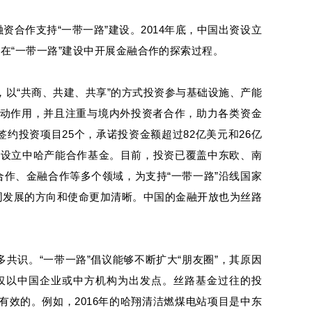
合作支持“一带一路”建设。2014年底，中国出资设立
在“一带一路”建设中开展金融合作的探索过程。
“共商、共建、共享”的方式投资参与基础设施、产能
动作用，并且注重与境内外投资者合作，助力各类资金
签约投资项目25个，承诺投资金额超过82亿美元和26亿
元设立中哈产能合作基金。目前，投资已覆盖中东欧、南
合作、金融合作等多个领域，为支持“一带一路”沿线国家
同发展的方向和使命更加清晰。中国的金融开放也为丝路
识。“一带一路”倡议能够不断扩大“朋友圈”，其原因
仅以中国企业或中方机构为出发点。丝路基金过往的投
效的。例如，2016年的哈翔清洁燃煤电站项目是中东