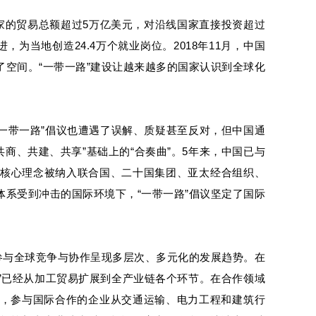
的贸易总额超过5万亿美元，对沿线国家直接投资超过
为当地创造24.4万个就业岗位。2018年11月，中国
空间。“一带一路”建设让越来越多的国家认识到全球化
带一路”倡议也遭遇了误解、质疑甚至反对，但中国通
共商、共建、共享”基础上的“合奏曲”。5年来，中国已与
议的核心理念被纳入联合国、二十国集团、亚太经合组织、
系受到冲击的国际环境下，“一带一路”倡议坚定了国际
与全球竞争与协作呈现多层次、多元化的发展趋势。在
来”已经从加工贸易扩展到全产业链各个环节。在合作领域
，参与国际合作的企业从交通运输、电力工程和建筑行