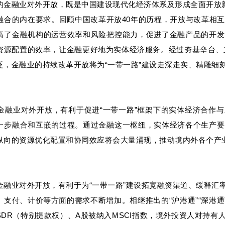
融业对外开放，既是中国建设现代化经济体系及形成全面开放新格
融合的内在要求。回顾中国改革开放40年的历程，开放与改革相
高了金融机构的运营效率和风险把控能力，促进了金融产品的开发
资源配置的效率，让金融更好地为实体经济服务。经过夯基垒台、立
泛，金融业的持续改革开放将为“一带一路”建设走深走实、精雕细
。
业对外开放，有利于促进“一带一路”框架下的实体经济合作与
一步融合和互嵌的过程。通过金融这一枢纽，实体经济各个生产要
纵向的资源优化配置和协同效应将会大量涌现，推动境内外各个产业
业对外开放，有利于为“一带一路”建设拓宽融资渠道、缓释汇率
、支付、计价等方面的需求不断增加。相继推出的“沪港通”“深港通
SDR（特别提款权）、A股被纳入MSCI指数，境外投资人对持