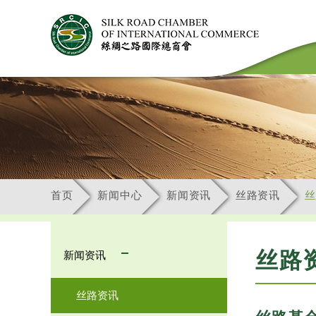
首页
新闻中心
新闻资讯
丝路资讯
丝
丝路
新闻资讯
丝路资讯