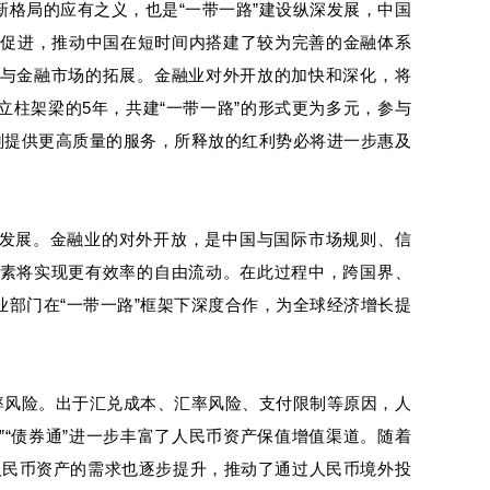
局的应有之义，也是“一带一路”建设纵深发展，中国
互促进，推动中国在短时间内搭建了较为完善的金融体系
与金融市场的拓展。金融业对外开放的加快和深化，将
柱架梁的5年，共建“一带一路”的形式更为多元，参与
刻提供更高质量的服务，所释放的红利势必将进一步惠及
发展。金融业的对外开放，是中国与国际市场规则、信
素将实现更有效率的自由流动。在此过程中，跨国界、
部门在“一带一路”框架下深度合作，为全球经济增长提
风险。出于汇兑成本、汇率风险、支付限制等原因，人
”“债券通”进一步丰富了人民币资产保值增值渠道。随着
有人民币资产的需求也逐步提升，推动了通过人民币境外投