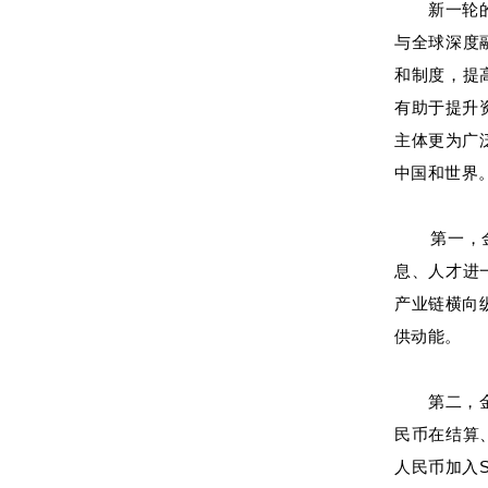
新一轮的金
与全球深度
和制度，提
有助于提升
主体更为广
中国和世界
第一，金融
息、人才进
产业链横向
供动能。
第二，金融
民币在结算
人民币加入